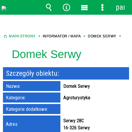
panel
Wyszukiwarka
Narzędzia
Menu
Menu
główne
szczegółow
MAPA STRONY
INFORMATOR / MAPA
DOMEK SERWY
Domek Serwy
Szczegóły obiektu:
Nazwa:
Domek Serwy
Kategorie:
Agroturystyka
Kategorie dodatkowe:
Serwy 28C
Adres:
16-326 Serwy