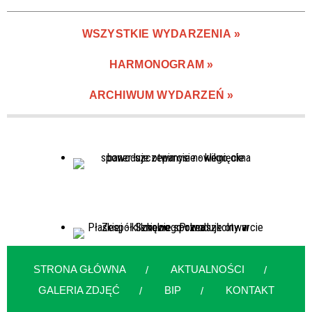
—
WSZYSTKIE WYDARZENIA
Miejsce
HARMONOGRAM
ARCHIWUM WYDARZEŃ
Organizator
Promowane
STRONA GŁÓWNA
AKTUALNOŚCI
GALERIA ZDJĘĆ
BIP
KONTAKT