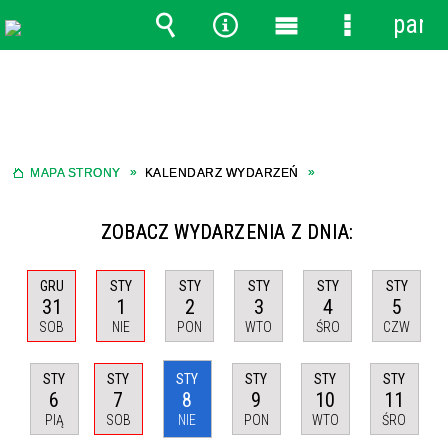
panel
Wyszukiwarka
Narzędzia
Menu
Menu
główne
szczegółow
MAPA STRONY
KALENDARZ WYDARZEŃ
ZOBACZ WYDARZENIA Z DNIA:
GRU
STY
STY
STY
STY
STY
31
1
2
3
4
5
SOB
NIE
PON
WTO
ŚRO
CZW
STY
STY
STY
STY
STY
STY
6
7
8
9
10
11
PIĄ
SOB
NIE
PON
WTO
ŚRO